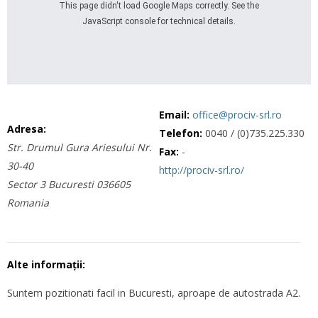
This page didn't load Google Maps correctly. See the
JavaScript console for technical details.
Email:
office@prociv-srl.ro
Adresa:
Telefon:
0040 / (0)735.225.330
Str. Drumul Gura Ariesului Nr.
Fax:
-
30-40
http://prociv-srl.ro/
Sector 3
Bucuresti
036605
Romania
Alte informații:
Suntem pozitionati facil in Bucuresti, aproape de autostrada A2.